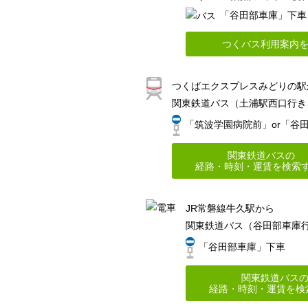
「谷田部車庫」下車
つくバス利用案内
つくばエクスプレスみどりの駅
関東鉄道バス（土浦駅西口行き
「筑波学園病院前」or「谷
関東鉄道バスの
経路・時刻・運賃を検索
JR常磐線牛久駅から
関東鉄道バス（谷田部車庫
「谷田部車庫」下車
関東鉄道バス
経路・時刻・運賃を検