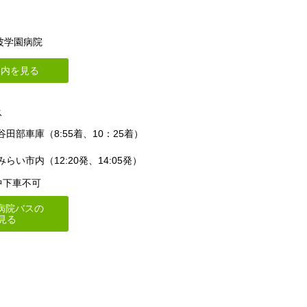
 筑波学園病院
案内を見る
ス
田部車庫（8:55着、10：25着）
い市内（12:20発、14:05発）
中下車不可
病院バスの
見る