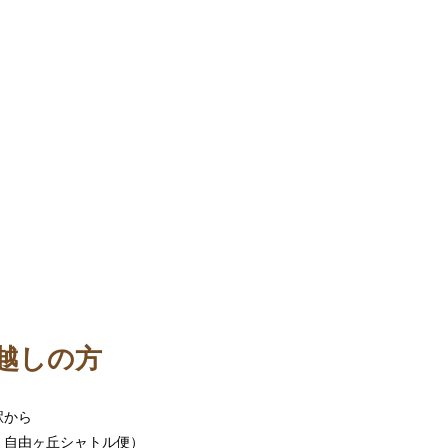
越しの方
駅から
、自由ヶ丘シャトル便）