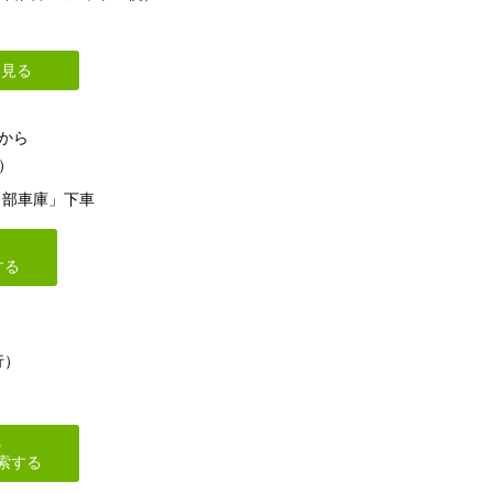
を見る
から
）
田部車庫」下車
する
行）
の
索する